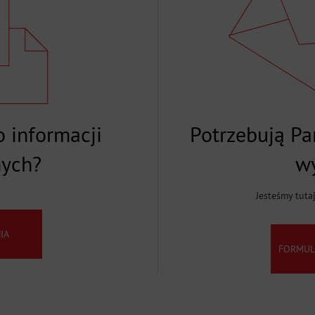
 informacji
Potrzebują P
nych?
w
Jesteśmy tuta
IA
FORMUL