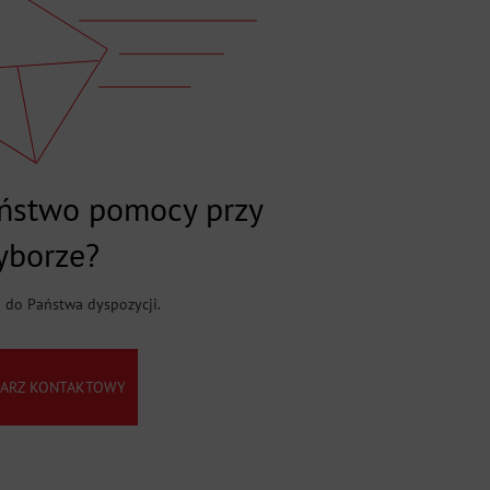
aństwo pomocy przy
yborze?
j do Państwa dyspozycji.
ARZ KONTAKTOWY