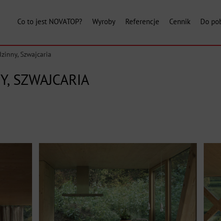
Co to jest NOVATOP?
Wyroby
Referencje
Cennik
Do pob
inny, Szwajcaria
, SZWAJCARIA