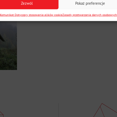
Zezwól
Pokaż preferencje
Komunikat Dotyczący stosowania alików cookie
Zasady przetwarzania danych osobowyc