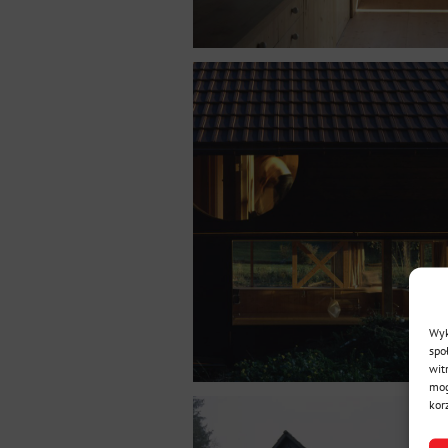
Wyk
spo
wit
mog
kor