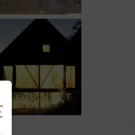
ej
y
as