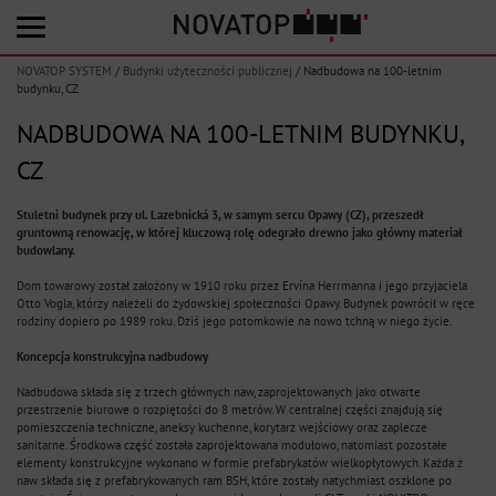
NOVATOP SYSTEM
/
Budynki użyteczności publicznej
/
Nadbudowa na 100-letnim
budynku, CZ
NADBUDOWA NA 100-LETNIM BUDYNKU,
CZ
Stuletni budynek przy ul. Lazebnická 3, w samym sercu Opawy (CZ), przeszedł
gruntowną renowację, w której kluczową rolę odegrało drewno jako główny materiał
budowlany.
Dom towarowy został założony w 1910 roku przez Ervína Herrmanna i jego przyjaciela
Otto Vogla, którzy należeli do żydowskiej społeczności Opawy. Budynek powrócił w ręce
rodziny dopiero po 1989 roku. Dziś jego potomkowie na nowo tchną w niego życie.
Koncepcja konstrukcyjna nadbudowy
Nadbudowa składa się z trzech głównych naw, zaprojektowanych jako otwarte
przestrzenie biurowe o rozpiętości do 8 metrów. W centralnej części znajdują się
pomieszczenia techniczne, aneksy kuchenne, korytarz wejściowy oraz zaplecze
sanitarne. Środkowa część została zaprojektowana modułowo, natomiast pozostałe
elementy konstrukcyjne wykonano w formie prefabrykatów wielkopłytowych. Każda z
naw składa się z prefabrykowanych ram BSH, które zostały natychmiast oszklone po