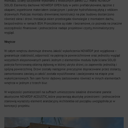
montażu. Ściany szczytowe wykonano z widocznych paneli CLT marki NOVATOP
SOLID. Elementy dachowe NOVATOP OPEN były w pełni prefabrykowane, łącznie z
okapami, wypełnione materiałem izolacyjnym i pokryte hydrofobową płytą z włókien
drzewnych. Podczas montażu drewnianej konstrukcji na plac budowy dostarczono
również okna i drzwi. Instalacja okien przebiegała równolegle z montażem dachu,
bezpośrednio w ramach BSH. Przeszklenia są stałe i bezramowe, co pozwala na znaczne
oszczędności finansowe i jednocześnie nadaje projektowi czysty, minimalistyczny
wygląd.
Wnętrze
W całym wnętrzu dominuje drewno. Jakość wykończenia NOVATOP jest wyjątkowa –
gwarantuje stabilność, odporność na pęknięcia powierzchniowe oraz jednolity wygląd
wszystkich eksponowanych paneli. Jednym z elementów modułu była ściana SOLID
pokryta fornirowaną okleiną dębową, w której ukryto drzwi, co zapewniło jednolitą i
spójną powierzchnię. Drzwi zostały następnie precyzyjnie dopracowane przez stolarzy,
zamontowano zawiasy, a całość została wyszlifowana i zaolejowana na etapie prac
wykończeniowych. Ten sam fornir dębowy zastosowano również w innych elementach
wnętrza w jednym z trzech biur.
W większości pomieszczeń na sufitach umieszczono lokalnie drewniane panele
akustyczne NOVATOP ACOUSTIC, które poprawiają akustykę przestrzeni i jednocześnie
stanowią wyrazisty element aranżacyjny. Architektka od początku uwzględniła je w
koncepcji projektu.