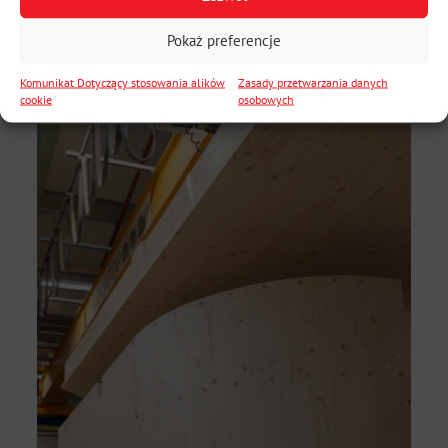
Pokaż preferencje
Komunikat Dotyczący stosowania alików
Zasady przetwarzania danych
cookie
osobowych