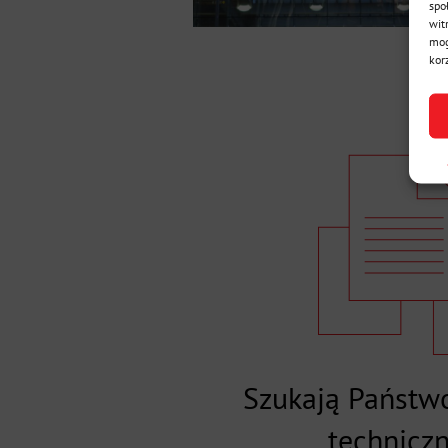
spo
wit
mog
kor
Szukają Państwo
technicz