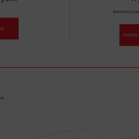
Jesteśmy tuta
IA
FORMUL
om