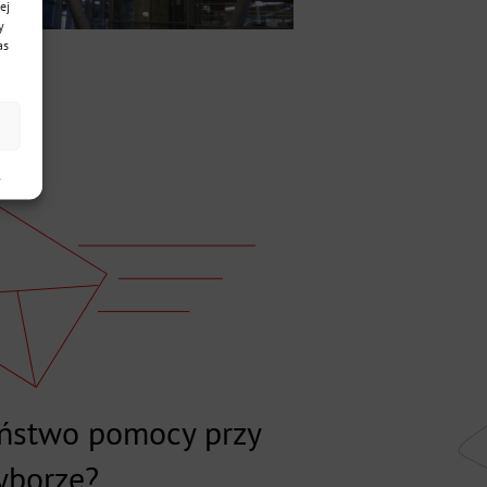
ej
y
as
h
aństwo pomocy przy
yborze?