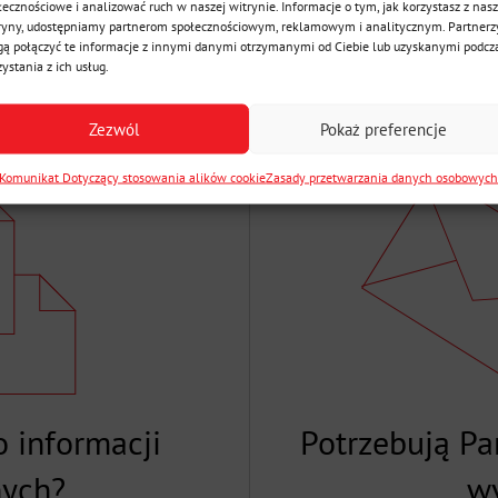
łecznościowe i analizować ruch w naszej witrynie. Informacje o tym, jak korzystasz z nasz
ryny, udostępniamy partnerom społecznościowym, reklamowym i analitycznym. Partnerz
ą połączyć te informacje z innymi danymi otrzymanymi od Ciebie lub uzyskanymi podcz
zystania z ich usług.
Zezwól
Pokaż preferencje
Komunikat Dotyczący stosowania alików cookie
Zasady przetwarzania danych osobowyc
 informacji
Potrzebują P
nych?
w