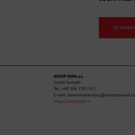
DO POBRAN
AGROP NOVA a.s.
Szybki kontakt
Tel.:
+48 506 730 742
|
E-mail:
slawomir.kiermasz@eurotopwood.c
Więcej kontaktów