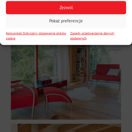
Zezwól
Pokaż preferencje
Komunikat Dotyczący stosowania alików
Zasady przetwarzania danych
cookie
osobowych