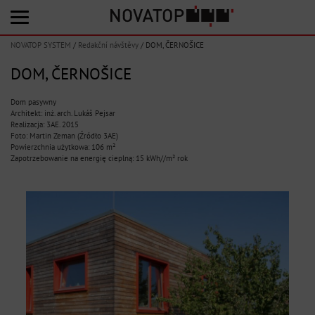
NOVATOP SYSTEM
/
Redakční návštěvy
/
DOM, ČERNOŠICE
DOM, ČERNOŠICE
Dom pasywny
Architekt: inż. arch. Lukáš Pejsar
Realizacja: 3AE. 2015
Foto: Martin Zeman (Źródło 3AE)
Powierzchnia użytkowa: 106 m²
Zapotrzebowanie na energię cieplną: 15 kWh//m² rok