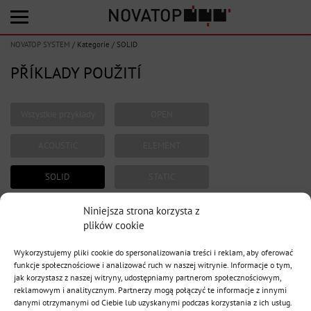
NOVATOP SYSTEM
/
Kategorie
/
SOLID
PŘÍKLADY POUŽITÍ
Wszystkie przykłady
OPEN
ACOUSTIC
ELEMENT
SOLID
STATIC
+ Další kategorie
Niniejsza strona korzysta z
plików cookie
Wykorzystujemy pliki cookie do spersonalizowania treści i reklam, aby oferować
funkcje społecznościowe i analizować ruch w naszej witrynie. Informacje o tym,
1
jak korzystasz z naszej witryny, udostępniamy partnerom społecznościowym,
reklamowym i analitycznym. Partnerzy mogą połączyć te informacje z innymi
danymi otrzymanymi od Ciebie lub uzyskanymi podczas korzystania z ich usług.