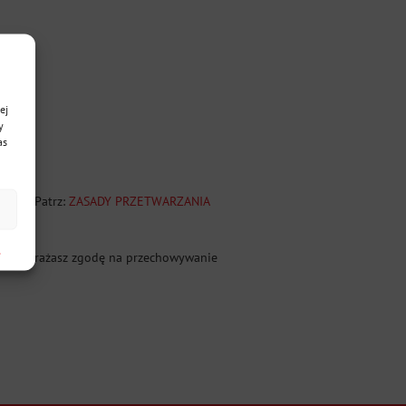
ej
y
as
wych. Patrz:
ZASADY PRZETWARZANIA
h
trynę wyrażasz zgodę na przechowywanie