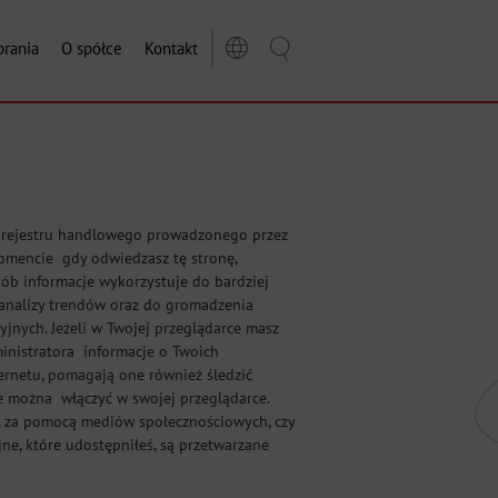
rania
O spółce
Kontakt
o rejestru handlowego prowadzonego przez
momencie gdy odwiedzasz tę stronę,
ób informacje wykorzystuje do bardziej
 analizy trendów oraz do gromadzenia
nych. Jeżeli w Twojej przeglądarce masz
inistratora informacje o Twoich
nternetu, pomagają one również śledzić
e można włączyć w swojej przeglądarce.
ie, za pomocą mediów społecznościowych, czy
ne, które udostępniłeś, są przetwarzane