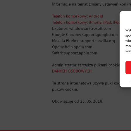
Informacje na temat zmiany ustawień konkre
Telefon komórkowy: Android
Telefon komórkowy: iPhone, iPad, iPod touc
Explorer: windows.microsoft.com
Wyk
Google Chrome: support.google.com
spo
wit
Mozilla Firefox: support.mozilla.org
mog
Opera: help.opera.com
kor
Safari: support.apple.com
Administrator zarządza plikami cookie zgo
DANYCH OSOBOWYCH.
Ta strona internetowa używa pliki cookie d
plików cookie.
Obowiązuje od 25. 05. 2018