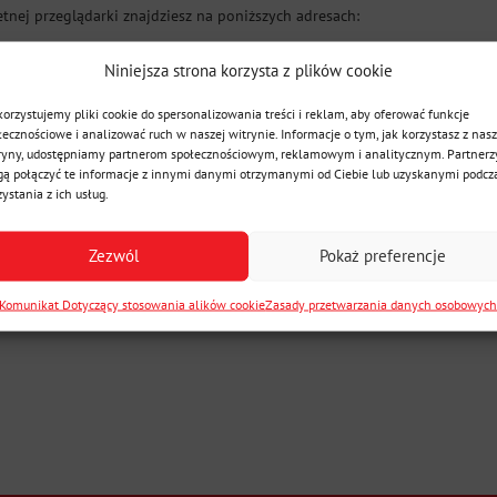
tnej przeglądarki znajdziesz na poniższych adresach:
Niniejsza strona korzysta z plików cookie
h
orzystujemy pliki cookie do spersonalizowania treści i reklam, aby oferować funkcje
łecznościowe i analizować ruch w naszej witrynie. Informacje o tym, jak korzystasz z nasz
ryny, udostępniamy partnerom społecznościowym, reklamowym i analitycznym. Partnerz
ą połączyć te informacje z innymi danymi otrzymanymi od Ciebie lub uzyskanymi podcz
zystania z ich usług.
dnie z obowiązującymi przepisami prawa w zakresie ochrony danych osobo
Zezwól
Pokaż preferencje
Komunikat Dotyczący stosowania alików cookie
Zasady przetwarzania danych osobowyc
o świadczena usług oraz do analizy ilości odwiedzin. Odwiedzając tę wi