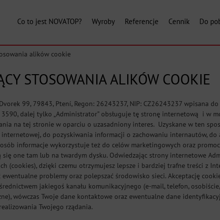
Co to jest NOVATOP?
Wyroby
Referencje
Cennik
Do pob
osowania alików cookie
ĄCY STOSOWANIA ALIKÓW COOKIE
ý Dvorek 99, 79843, Ptení, Regon: 26243237, NIP: CZ26243237 wpisana d
 3590, dalej tylko „Administrator” obsługuje tę stronę internetową i w 
ia na tej stronie w oparciu o uzasadniony interes. Uzyskane w ten spos
 internetowej, do pozyskiwania informacji o zachowaniu internautów, do
osób informacje wykorzystuje też do celów marketingowych oraz promocyj
się one tam lub na twardym dysku. Odwiedzając strony internetowe Adm
h (cookies), dzięki czemu otrzymujesz lepsze i bardziej trafne treści z I
 ewentualne problemy oraz polepszać środowisko sieci. Akceptację cooki
pośrednictwem jakiegoś kanału komunikacyjnego (e-mail, telefon, osobiśc
czne), wówczas Twoje dane kontaktowe oraz ewentualne dane identyfikacyj
realizowania Twojego rządania.