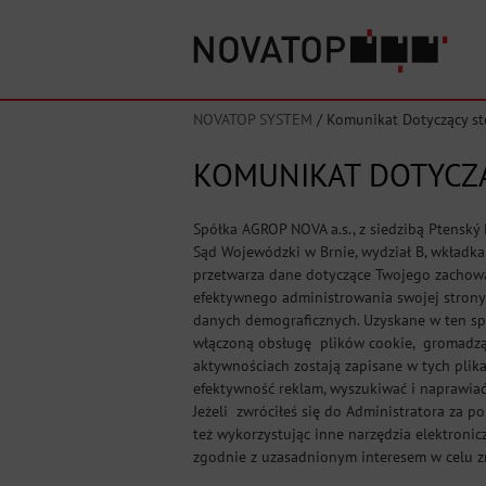
NOVATOP SYSTEM
/
Komunikat Dotyczący st
KOMUNIKAT DOTYCZ
Spółka AGROP NOVA a.s., z siedzibą Ptensk
Sąd Wojewódzki w Brnie, wydział B, wkładka
przetwarza dane dotyczące Twojego zachowan
efektywnego administrowania swojej strony
danych demograficznych. Uzyskane w ten sp
włączoną obsługę plików cookie, gromadzą 
aktywnościach zostają zapisane w tych plikac
efektywność reklam, wyszukiwać i naprawiać
Jeżeli zwróciłeś się do Administratora za 
też wykorzystując inne narzędzia elektroni
zgodnie z uzasadnionym interesem w celu z