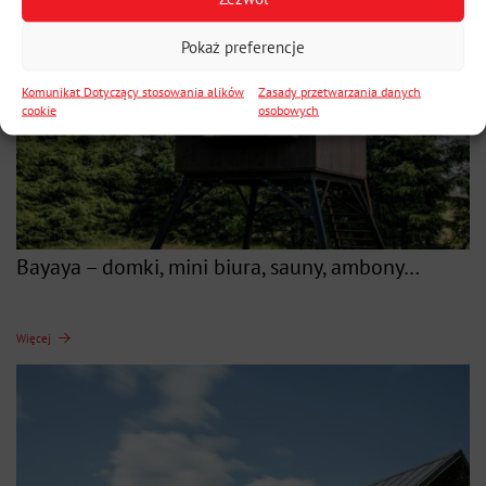
Pokaż preferencje
Komunikat Dotyczący stosowania alików
Zasady przetwarzania danych
cookie
osobowych
Bayaya – domki, mini biura, sauny, ambony…
Więcej