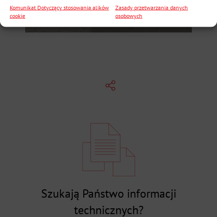
Komunikat Dotyczący stosowania alików
Zasady przetwarzania danych
cookie
osobowych
Szukają Państwo informacji
technicznych?