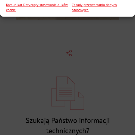
Komunikat Dotyczący stosowania alików
Zasady przetwarzania danych
cookie
osobowych
Szukają Państwo informacji
technicznych?