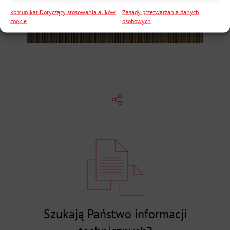
Komunikat Dotyczący stosowania alików
Zasady przetwarzania danych
cookie
osobowych
Szukają Państwo informacji