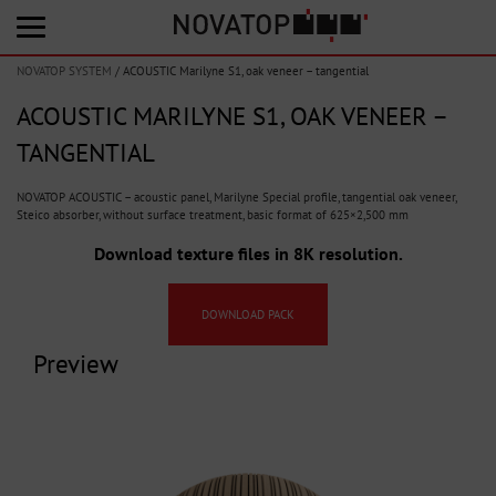
NOVATOP SYSTEM
/
ACOUSTIC Marilyne S1, oak veneer – tangential
ACOUSTIC MARILYNE S1, OAK VENEER –
TANGENTIAL
NOVATOP ACOUSTIC – acoustic panel, Marilyne Special profile, tangential oak veneer,
Steico absorber, without surface treatment, basic format of 625×2,500 mm
Download texture files in 8K resolution.
DOWNLOAD PACK
Preview