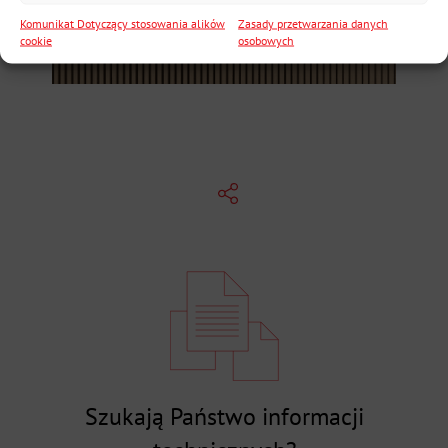
Komunikat Dotyczący stosowania alików
Zasady przetwarzania danych
cookie
osobowych
Szukają Państwo informacji