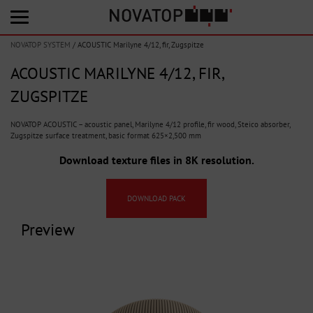
NOVATOP SYSTEM
/
ACOUSTIC Marilyne 4/12, fir, Zugspitze
ACOUSTIC MARILYNE 4/12, FIR,
ZUGSPITZE
NOVATOP ACOUSTIC – acoustic panel, Marilyne 4/12 profile, fir wood, Steico absorber,
Zugspitze surface treatment, basic format 625×2,500 mm
Download texture files in 8K resolution.
DOWNLOAD PACK
Preview