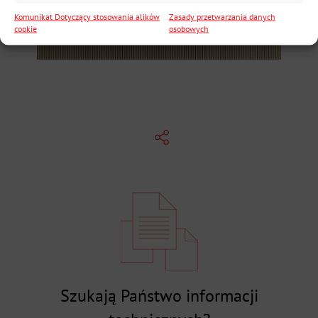
Komunikat Dotyczący stosowania alików
Zasady przetwarzania danych
cookie
osobowych
Szukają Państwo informacji